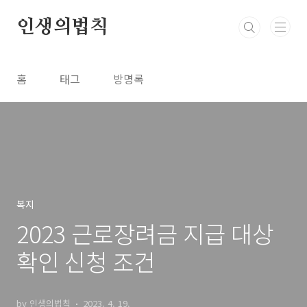
본문 바로가기
인생의법칙
홈
태그
방명록
복지
2023 근로장려금 지급 대상
확인 신청 조건
by 인생의법칙
2023. 4. 19.